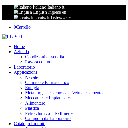
Italiano
Italiano
it
English
Inglese
en
Deutsch
Tedesco
de
0
Carrello
Home
Azienda
Condizioni di vendita
Lavora con noi
Laboratorio
Applicazioni
Navale
Chimico e Farmaceutico
Energia
Metallurgia – Ceramica – Vetro – Cemento
Meccanica e Impiantistica
Alimentare
Plastica
Petrolchimico – Raffinerie
Campioni da Laboratorio
Catalogo Prodotti