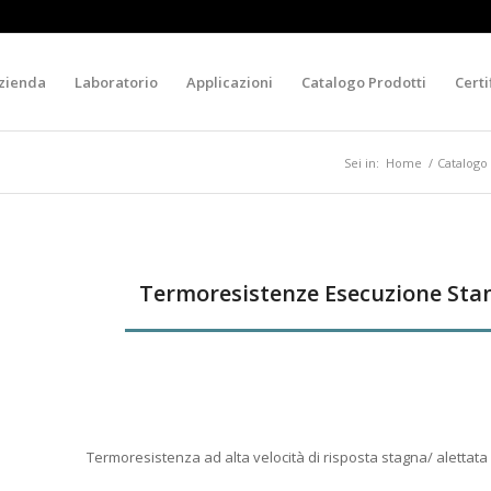
zienda
Laboratorio
Applicazioni
Catalogo Prodotti
Certi
Sei in:
Home
/
Catalogo
Termoresistenze Esecuzione Sta
Termoresistenza ad alta velocità di risposta stagna/ alettata