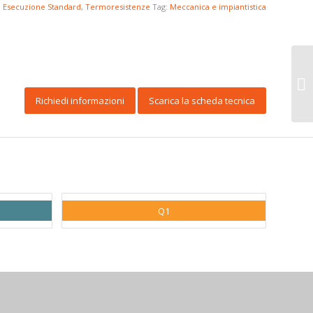
,
Esecuzione Standard
,
Termoresistenze
Tag:
Meccanica e impiantistica
Richiedi informazioni
Scarica la scheda tecnica
Q1