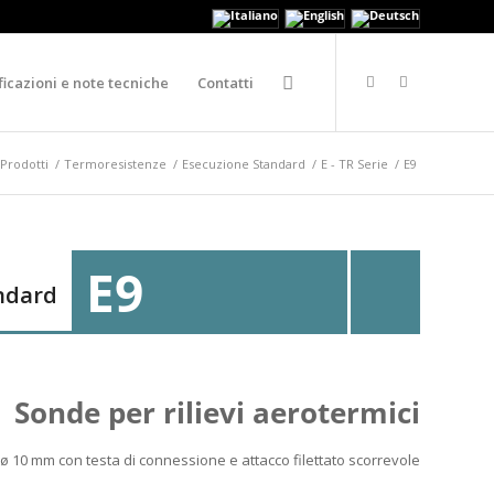
ficazioni e note tecniche
Contatti
 Prodotti
/
Termoresistenze
/
Esecuzione Standard
/
E - TR Serie
/
E9
E9
ndard
Sonde per rilievi aerotermici
 ø 10 mm con testa di connessione e attacco filettato scorrevole