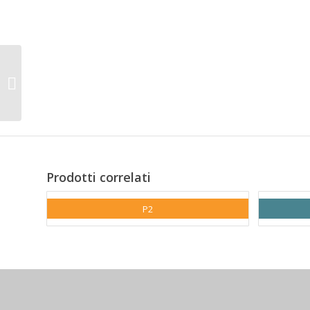
E5
Prodotti correlati
P2