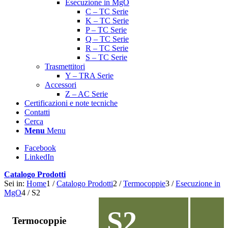
Esecuzione in MgO
C – TC Serie
K – TC Serie
P – TC Serie
Q – TC Serie
R – TC Serie
S – TC Serie
Trasmettitori
Y – TRA Serie
Accessori
Z – AC Serie
Certificazioni e note tecniche
Contatti
Cerca
Menu
Menu
Facebook
LinkedIn
Catalogo Prodotti
Sei in:
Home
1
/
Catalogo Prodotti
2
/
Termocoppie
3
/
Esecuzione in
MgO
4
/
S2
S2
Termocoppie