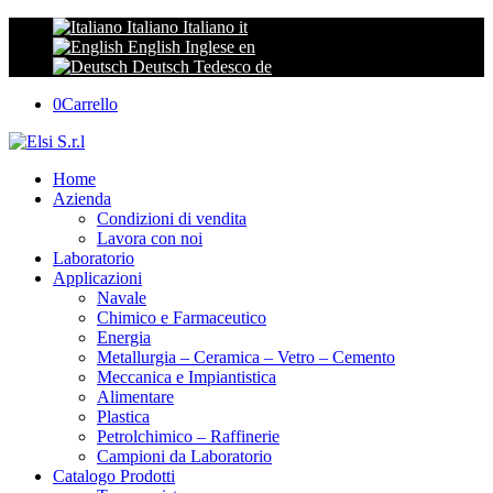
Italiano
Italiano
it
English
Inglese
en
Deutsch
Tedesco
de
0
Carrello
Home
Azienda
Condizioni di vendita
Lavora con noi
Laboratorio
Applicazioni
Navale
Chimico e Farmaceutico
Energia
Metallurgia – Ceramica – Vetro – Cemento
Meccanica e Impiantistica
Alimentare
Plastica
Petrolchimico – Raffinerie
Campioni da Laboratorio
Catalogo Prodotti