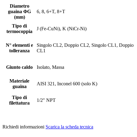
Diametro
guaina ΦG
6, 8, 6+T, 8+T
(mm)
Tipo di
J (Fe-CuNi), K (NiCr-Ni)
termocoppia
N° elementi e
Singolo CL2, Doppio CL2, Singolo CL1, Doppio
tolleranza
CL1
Giunto caldo
Isolato, Massa
Materiale
AISI 321, Inconel 600 (solo K)
guaina
Tipo di
1/2" NPT
filettatura
Richiedi informazioni
Scarica la scheda tecnica