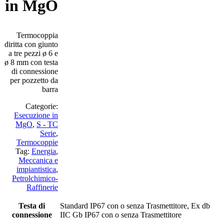
in MgO
Termocoppia
diritta con giunto
a tre pezzi ø 6 e
ø 8 mm con testa
di connessione
per pozzetto da
barra
Categorie:
Esecuzione in
MgO
,
S - TC
Serie
,
Termocoppie
Tag:
Energia
,
Meccanica e
impiantistica
,
Petrolchimico-
Raffinerie
Testa di
Standard IP67 con o senza Trasmettitore, Ex db
connessione
IIC Gb IP67 con o senza Trasmettitore